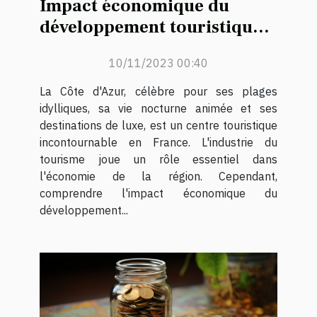
Impact économique du
développement touristique
en Côte d'Azur: une étude de
10/11/2023 00:40
cas des villages de vacances
La Côte d'Azur, célèbre pour ses plages
idylliques, sa vie nocturne animée et ses
destinations de luxe, est un centre touristique
incontournable en France. L'industrie du
tourisme joue un rôle essentiel dans
l'économie de la région. Cependant,
comprendre l'impact économique du
développement...