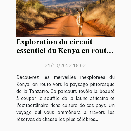
Exploration du circuit
essentiel du Kenya en route
vers la Tanzanie : la fusion
31/10/2023 18:03
parfaite de la faune sauvage
et de la culture
Découvrez les merveilles inexplorées du
Kenya, en route vers le paysage pittoresque
de la Tanzanie. Ce parcours révèle la beauté
à couper le souffle de la faune africaine et
l'extraordinaire riche culture de ces pays. Un
voyage qui vous emmènera à travers les
réserves de chasse les plus célèbres...